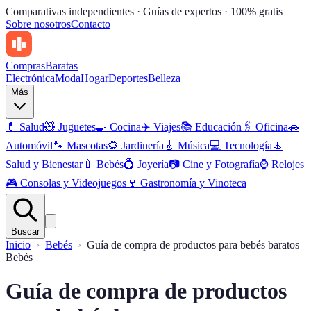
Comparativas independientes · Guías de expertos · 100% gratis
Sobre nosotros
Contacto
Compras
Baratas
Electrónica
Moda
Hogar
Deportes
Belleza
Más
💊
Salud
🧸
Juguetes
🍳
Cocina
✈️
Viajes
📚
Educación
🖇️
Oficina
🚗
Automóvil
🐾
Mascotas
🌻
Jardinería
🎸
Música
💻
Tecnología
🧘
Salud y Bienestar
🍼
Bebés
💍
Joyería
📷
Cine y Fotografía
⌚
Relojes
🎮
Consolas y Videojuegos
🍷
Gastronomía y Vinoteca
Buscar
Inicio
Bebés
Guía de compra de productos para bebés baratos
Bebés
Guía de compra de productos